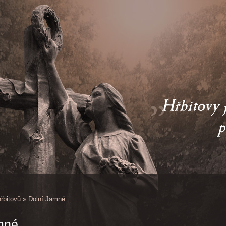
Hřbitovy j
           
řbitovů
»
Dolní Jamné
mné