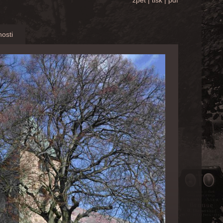
zpět
|
tisk
|
pdf
osti