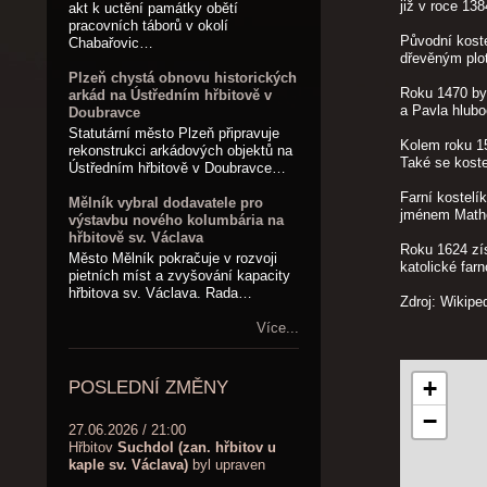
již v roce 13
akt k uctění památky obětí
pracovních táborů v okolí
Původní koste
Chabařovic…
dřevěným plo
Plzeň chystá obnovu historických
Roku 1470 byl
arkád na Ústředním hřbitově v
a Pavla hlubo
Doubravce
Statutární město Plzeň připravuje
Kolem roku 15
rekonstrukci arkádových objektů na
Také se kostel
Ústředním hřbitově v Doubravce…
Farní kostelí
Mělník vybral dodavatele pro
jménem Mathe
výstavbu nového kolumbária na
hřbitově sv. Václava
Roku 1624 zís
Město Mělník pokračuje v rozvoji
katolické far
pietních míst a zvyšování kapacity
hřbitova sv. Václava. Rada…
Zdroj: Wikipe
Více...
+
POSLEDNÍ ZMĚNY
−
27.06.2026 / 21:00
Hřbitov
Suchdol (zan. hřbitov u
kaple sv. Václava)
byl upraven