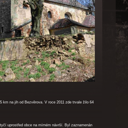
 km na jih od Bezvěrova. V roce 2011 zde trvale žilo 64
se tyčí uprostřed obce na mírném návrší. Byl zaznamenán