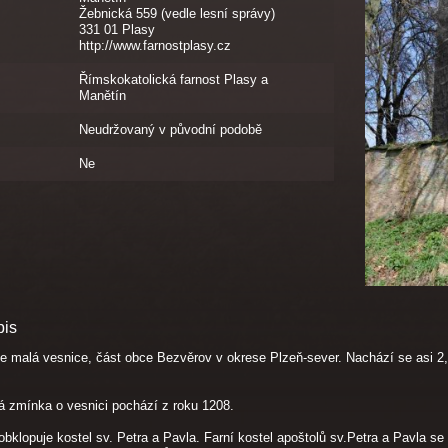
Žebnická 559 (vedle lesní správy)
331 01 Plasy
http://www.farnostplasy.cz
Římskokatolická farnost Plasy a
Manětín
Neudržovaný v původní podobě
Ne
pis
e malá vesnice, část obce Bezvěrov v okrese Plzeň-sever. Nachází se asi 2,5
 zmínka o vesnici pochází z roku 1208.
 obklopuje kostel sv. Petra a Pavla. Farní kostel apoštolů sv.Petra a Pavla 