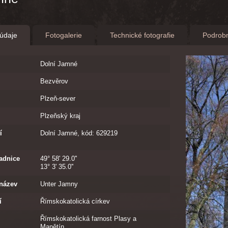
 údaje
Fotogalerie
Technické fotografie
Podrobn
Dolní Jamné
Bezvěrov
Plzeň-sever
Plzeňský kraj
í
Dolní Jamné, kód: 629219
adnice
49° 58' 29.0''
13° 3' 35.0''
název
Unter Jamny
í
Římskokatolická církev
Římskokatolická farnost Plasy a
Manětín