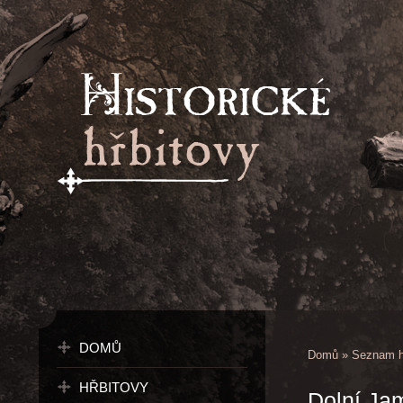
DOMŮ
Domů
»
Seznam h
HŘBITOVY
Dolní Ja