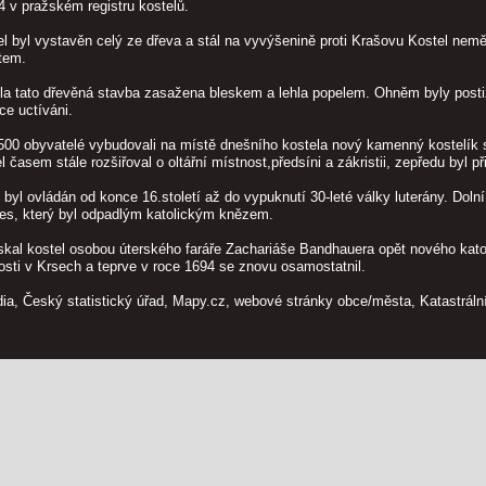
84 v pražském registru kostelů.
l byl vystavěn celý ze dřeva a stál na vyvýšenině proti Krašovu Kostel nemě
tem.
a tato dřevěná stavba zasažena bleskem a lehla popelem. Ohněm byly postiže
ce uctíváni.
00 obyvatelé vybudovali na místě dnešního kostela nový kamenný kostelík s
 časem stále rozšiřoval o oltářní místnost,předsíni a zákristii, zepředu byl př
k byl ovládán od konce 16.století až do vypuknutí 30-leté války luterány. Dol
s, který byl odpadlým katolickým knězem.
kal kostel osobou úterského faráře Zachariáše Bandhauera opět nového katol
nosti v Krsech a teprve v roce 1694 se znovu osamostatnil.
dia, Český statistický úřad, Mapy.cz, webové stránky obce/města, Katastráln