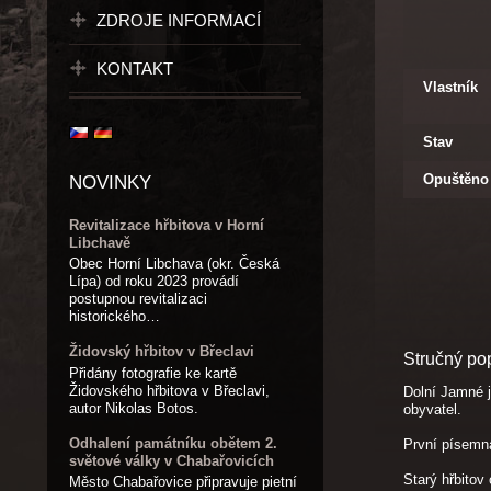
ZDROJE INFORMACÍ
KONTAKT
Vlastník
Stav
Opuštěno
NOVINKY
Revitalizace hřbitova v Horní
Libchavě
Obec Horní Libchava (okr. Česká
Lípa) od roku 2023 provádí
postupnou revitalizaci
historického…
Židovský hřbitov v Břeclavi
Stručný po
Přidány fotografie ke kartě
Židovského hřbitova v Břeclavi,
Dolní Jamné j
autor Nikolas Botos.
obyvatel.
Odhalení památníku obětem 2.
První písemná
světové války v Chabařovicích
Starý hřbitov
Město Chabařovice připravuje pietní