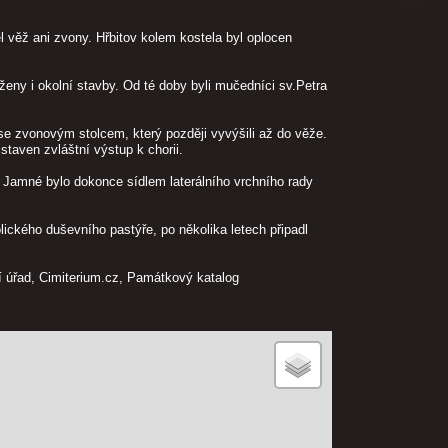
l věž ani zvony. Hřbitov kolem kostela byl oplocen
ny i okolní stavby. Od té doby byli mučedníci sv.Petra
e zvonovým stolcem, který později vyvýšili až do věže.
istaven zvláštní výstup k chorii.
ní Jamné bylo dokonce sídlem laterálního vrchního rady
ického duševního pastýře, po několika letech připadl
í úřad, Cimiterium.cz, Památkový katalog