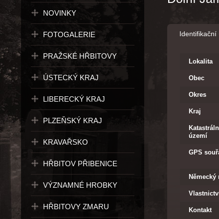
NOVINKY
Identifikační
FOTOGALERIE
PRAŽSKÉ HŘBITOVY
Lokalita
ÚSTECKÝ KRAJ
Obec
Okres
LIBERECKÝ KRAJ
Kraj
PLZEŇSKÝ KRAJ
Katastráln
území
KRAVAŘSKO
GPS souř
HŘBITOV PŘIBENICE
Německý 
VÝZNAMNÉ HROBKY
Vlastnictv
HŘBITOVY ZMARU
Kontakt