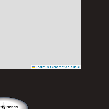
Leaflet
|
© Seznam.cz a.s. a další