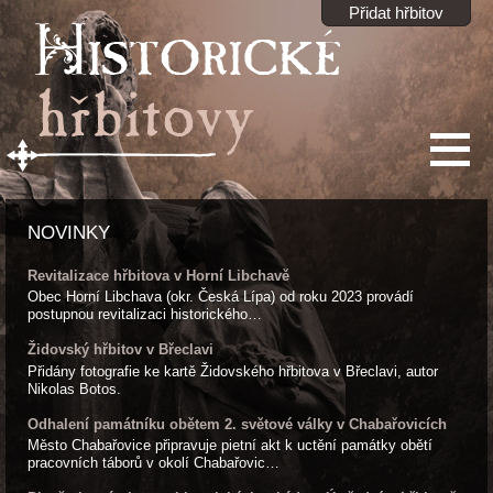
Přidat hřbitov
NOVINKY
Revitalizace hřbitova v Horní Libchavě
Obec Horní Libchava (okr. Česká Lípa) od roku 2023 provádí
postupnou revitalizaci historického…
Židovský hřbitov v Břeclavi
Přidány fotografie ke kartě Židovského hřbitova v Břeclavi, autor
Nikolas Botos.
Odhalení památníku obětem 2. světové války v Chabařovicích
Město Chabařovice připravuje pietní akt k uctění památky obětí
pracovních táborů v okolí Chabařovic…