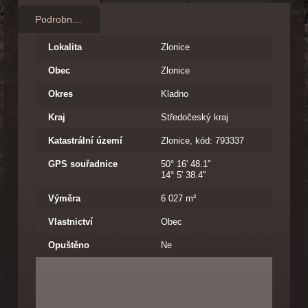
Podrobnosti
Lokalita
Zlonice
Obec
Zlonice
Okres
Kladno
Kraj
Středočeský kraj
Katastrální území
Zlonice, kód: 793337
GPS souřadnice
50° 16' 48.1''
14° 5' 38.4''
Výměra
6 027 m²
Vlastnictví
Obec
Opuštěno
Ne