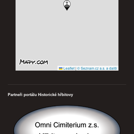
Leaflet
|
© Seznam.cz a.s. a další
Partneři portálu Historické hřbitovy