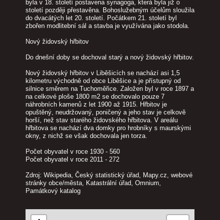
byla v 18. století postavena synagoga, která byla již o
století později přestavěna. Bohoslužebným účelům sloužila
do dvacátých let 20. století. Počátkem 21. století byl
zbořen modlitební sál a stavba je využívána jako stodola.
Nový židovský hřbitov
Do dnešní doby se dochoval starý a nový židovský hřbitov.
Nový židovský hřbitov v Liběšicích se nachází asi 1,5
kilometru východně od obce Liběšice a je přístupný od
silnice směrem na Tuchoměřice. Založen byl v roce 1897 a
na celkové ploše 1800 m2 se dochovalo pouze 7
náhrobních kamenů z let 1900 až 1915. Hřbitov je
opuštěný, neudržovaný, poničený a jeho stav je celkově
horší, než stav starého židovského hřbitova. V areálu
hřbitova se nachází dva domky pro hrobníky s maurskými
okny, z nichž se však dochovala jen torza.
Počet obyvatel v roce 1930 - 560
Počet obyvatel v roce 2011 - 272
Zdroj: Wikipedia, Český statistický úřad, Mapy.cz, webové
stránky obce/města, Katastrální úřad, Omnium,
Památkový katalog