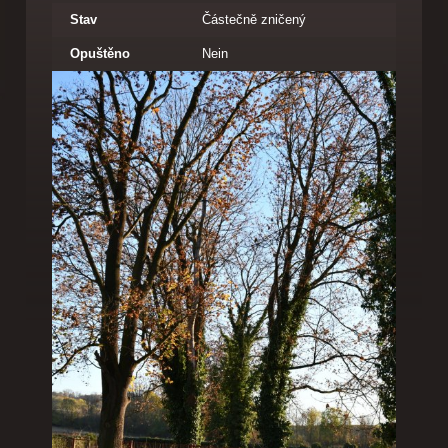
Stav
Částečně zničený
Opuštěno
Nein