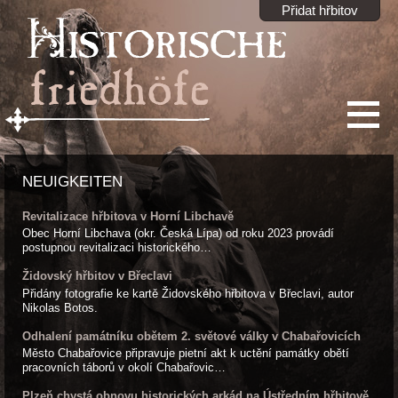
Přidat hřbitov
NEUIGKEITEN
Revitalizace hřbitova v Horní Libchavě
Obec Horní Libchava (okr. Česká Lípa) od roku 2023 provádí
postupnou revitalizaci historického…
Židovský hřbitov v Břeclavi
Přidány fotografie ke kartě Židovského hřbitova v Břeclavi, autor
Nikolas Botos.
Odhalení památníku obětem 2. světové války v Chabařovicích
Město Chabařovice připravuje pietní akt k uctění památky obětí
pracovních táborů v okolí Chabařovic…
Plzeň chystá obnovu historických arkád na Ústředním hřbitově