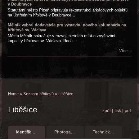
v Doubravce
Statutární město Plzeň připravuje rekonstrukci arkádových objektů
na Ústředním hřbitově v Doubravce…
Mělník vybral dodavatele pro výstavbu nového kolumbária na
hřbitově sv. Václava
Město Mělník pokračuje v rozvoji pietních míst a zvyšování
kapacity hřbitova sv. Václava. Rada…
Více...
Home
»
Seznam hřbitovů
»
Liběšice
Liběšice
zpět
|
tisk
|
pdf
Identifikationsangaben
Photogalerie
Technické fotografie