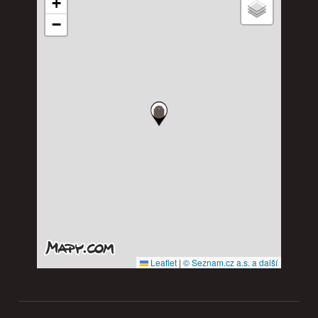
+
−
Leaflet
|
© Seznam.cz a.s. a další