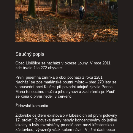
Stručný popis
Obec Liběšice se nachází v okrese Louny. V roce 2011
zde trvale žilo 272 obyvatel.
První písemná zmínka o obci pochází z roku 1281.
Nachází se zde mariánské poutní místo – před 270 lety se
v sousední obci Kluček při povodni údajně zjevila Panna
Maria tonoucímu muži a jeho synovi a zachránila je. Pouť
se koná o první neděli v červenci.
Židovská komunita
Židovské osídlení existovalo v Liběšicích od první poloviny
17. století. Židovské domy nebyly koncentrovány do jediné
lokality a byly rozmístěny po celé obci mezi křesťanskou
zástavbou; výrazněji však kolem návsi. V jižní části obce