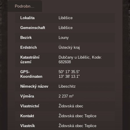
Podrobnosti
Lokalita
Liběšice
Gemeinschaft
Liběšice
Bezirk
Louny
Erdstrich
Ústecký kraj
Katastrální
Dubčany u Liběšic, Kode:
území
682608
GPS-
50° 17' 35.5''
Koordinaten
13° 38' 13.1''
Německý název
Libeschitz
Výměra
2 237 m²
Vlastnictví
Židovská obec
Kontakt
Židovská obec Teplice
Vlastník
Židovská obec Teplice