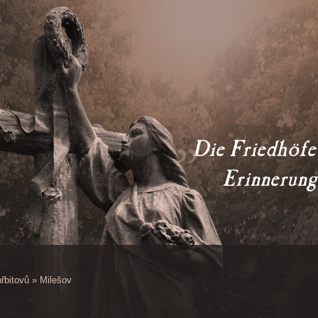
Die Friedhöfe s
      Erinnerun
řbitovů
»
Milešov