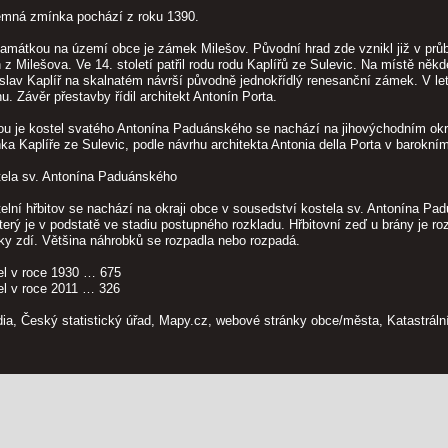
semná zmínka pochází z roku 1390.
átkou na území obce je zámek Milešov. Původní hrad zde vznikl již v průbě
z Milešova. Ve 14. století patřil rodu rodu Kaplířů ze Sulevic. Na místě někde
slav Kaplíř na skalnatém návrší původně jednokřídlý renesanční zámek. V l
u. Závěr přestavby řídil architekt Antonín Porta.
u je kostel svatého Antonína Paduánského se nachází na jihovýchodním okra
a Kaplíře ze Sulevic, podle návrhu architekta Antonia della Porta v barokním
tela sv. Antonína Paduánského
elní hřbitov se nachází na okraji obce v sousedství kostela sv. Antonína Pad
který je v podstatě ve stadiu postupného rozkladu. Hřbitovní zeď u brány je r
ky zdí. Většina náhrobků se rozpadla nebo rozpadá.
el v roce 1930 … 675
el v roce 2011 … 326
dia, Český statistický úřad, Mapy.cz, webové stránky obce/města, Katastrá