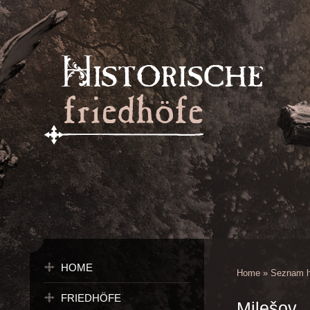
HOME
Home
»
Seznam h
FRIEDHÖFE
Milešov