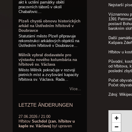
akt k uctění památky obětí
Nejstarší pí
pracovních táborů v okolí
Chabařovic…
Významnou pam
1391 Petrman 
Plzeň chystá obnovu historických
postavil Bohu
arkád na Ústředním hřbitově v
barokním sloh
Doubravce
Statutární město Plzeň připravuje
Další památko
rekonstrukci arkádových objektů na
Kašpara Zdeňk
Ústředním hřbitově v Doubravce…
Hřbitov u kos
Mělník vybral dodavatele pro
výstavbu nového kolumbária na
Původní, kost
hřbitově sv. Václava
od hřbitova, 
Město Mělník pokračuje v rozvoji
poslední zbyt
pietních míst a zvyšování kapacity
hřbitova sv. Václava. Rada…
Počet obyvat
Počet obyvat
Více...
Zdroj: Wikipe
LETZTE ÄNDERUNGEN
+
27.06.2026 / 21:00
Hřbitov
Suchdol (zan. hřbitov u
−
kaple sv. Václava)
byl upraven