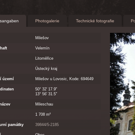
onsangaben
Photogalerie
Technické fotografie
Po
Milešov
haft
Velemín
Litoměřice
Ústecký kraj
ní území
Milešov u Lovosic, Kode: 694649
dinaten
50° 32' 17.9''
13° 56' 31.5''
název
Mileschau
1 708 m²
turní památky
39844/5-2185
í
Obec