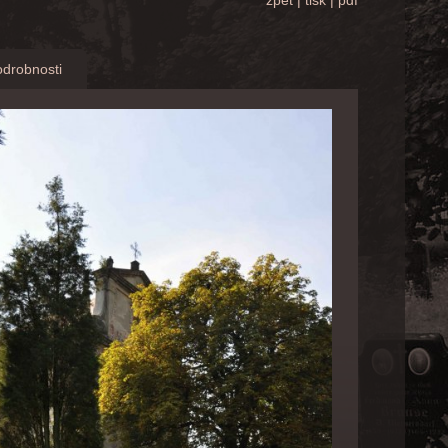
zpět
|
tisk
|
pdf
drobnosti