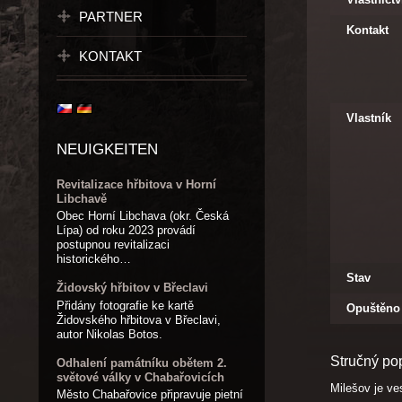
PARTNER
Kontakt
KONTAKT
Vlastník
NEUIGKEITEN
Revitalizace hřbitova v Horní
Libchavě
Obec Horní Libchava (okr. Česká
Lípa) od roku 2023 provádí
postupnou revitalizaci
historického…
Stav
Židovský hřbitov v Břeclavi
Přidány fotografie ke kartě
Opuštěno
Židovského hřbitova v Břeclavi,
autor Nikolas Botos.
Stručný po
Odhalení památníku obětem 2.
světové války v Chabařovicích
Milešov je ve
Město Chabařovice připravuje pietní