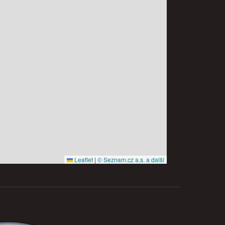
Leaflet
|
© Seznam.cz a.s. a další