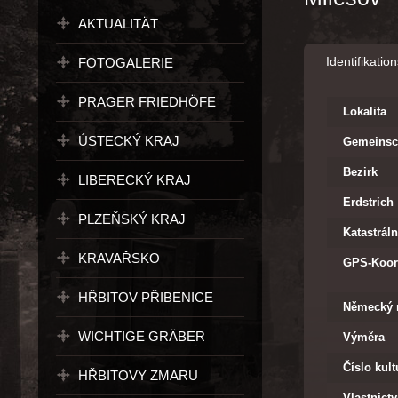
AKTUALITÄT
Identifikati
FOTOGALERIE
PRAGER FRIEDHÖFE
Lokalita
ÚSTECKÝ KRAJ
Gemeinsc
Bezirk
LIBERECKÝ KRAJ
Erdstrich
PLZEŇSKÝ KRAJ
Katastrál
KRAVAŘSKO
GPS-Koor
HŘBITOV PŘIBENICE
Německý 
WICHTIGE GRÄBER
Výměra
Číslo kul
HŘBITOVY ZMARU
Vlastnictv