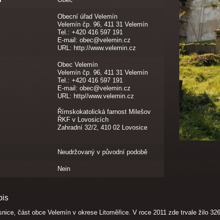
Obecní úřad Velemín
Velemín čp. 96, 411 31 Velemín
Tel.: +420 416 597 191
E-mail: obec@velemin.cz
URL: http://www.velemin.cz
Obec Velemín
Velemín čp. 96, 411 31 Velemín
Tel.: +420 416 597 191
E-mail: obec@velemin.cz
URL: http//www.velemin.cz
Římskokatolická farnost Milešov
ŘKF v Lovosicích
Zahradní 32/2, 410 02 Lovosice
Neudržovaný v původní podobě
Nein
pis
snice, část obce Velemín v okrese Litoměřice. V roce 2011 zde trvale žilo 32