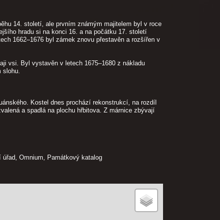
hu 14. století, ale prvním známým majitelem byl v roce
jšího hradu si na konci 16. a na počátku 17. století
etech 1662–1676 byl zámek znovu přestavěn a rozšířen v
ji vsi. Byl vystavěn v letech 1675–1680 z nákladu
 slohu.
uánského. Kostel dnes prochází rekonstrukcí, na rozdíl
ozvalená a spadlá na plochu hřbitova. Z márnice zbývají
lní úřad, Omnium, Památkový katalog