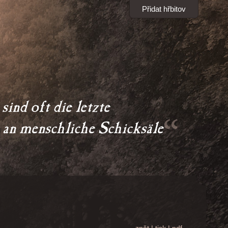
Přidat hřbitov
ind oft die letzte 

g an menschliche Schicksäle 